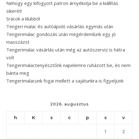
Nehogy egy kifogyott patron árnyékolja be a kiállítás
sikerét!
Srácok a klubból
Tengeri malac és autóápoló vásárlás egymás után
Tengerimalac gondozás után megérdemlünk egy jó
masszázst
Tengerimalac vásárlás után még az autószerviz is hátra
volt
Tengerimalactenyésztőnk napelemre ruházott be, és nem
bánta meg
Tengerimalacunk fogai mellett a sajátunkra is figyeljünk
2026. augusztus
h
K
s
c
p
s
v
1
2