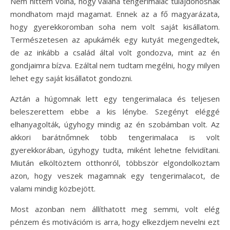
Nem hittem volna, hogy valaha tengerimalac tulajdonosnak
mondhatom majd magamat. Ennek az a fő magyarázata,
hogy gyerekkoromban soha nem volt saját kisállatom.
Természetesen az apukámék egy kutyát megengedtek,
de az inkább a család által volt gondozva, mint az én
gondjaimra bízva. Ezáltal nem tudtam megélni, hogy milyen
lehet egy saját kisállatot gondozni.
Aztán a húgomnak lett egy tengerimalaca és teljesen
beleszerettem ebbe a kis lénybe. Szegényt eléggé
elhanyagolták, úgyhogy mindig az én szobámban volt. Az
akkori barátnőmnek több tengerimalaca is volt
gyerekkorában, úgyhogy tudta, miként lehetne felvidítani.
Miután elköltöztem otthonról, többször elgondolkoztam
azon, hogy veszek magamnak egy tengerimalacot, de
valami mindig közbejött.
Most azonban nem állíthatott meg semmi, volt elég
pénzem és motivációm is arra, hogy elkezdjem nevelni ezt