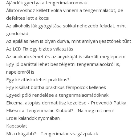
Ajándék gyertya a tengerimalacomnak
Állatorvoshoz kellett volna vinnem a tengerimalacot, de
defektes lett a kocsi
Az alkoholisták gyógyítása sokkal nehezebb feladat, mint
gondolnád
Az epilálás nem is olyan durva, mint amilyen ijesztőnek tűnt
Az LCD Fix egy biztos választás
Az unokaöcsémet és az anyukáját is sikerült meglepnem
Egy jó baráttal lehet beszélgetni tengerimalacokról is,
napelemről is
Egy kézitáska lehet praktikus?
Egy kisállat boltba praktikus fémpolcok kellenek
Egyedi póló rendelése a tengerimalacimádóknak
Ekcema, atopiás dermatitisz kezelése - Prevenció Patika
Elkésni a Tengerimalac Klubból? - Na még mit nem!
Erdei kalandok nyomában
Kapcsolat
Mi a drágább? - Tengerimalac vs. gázpalack