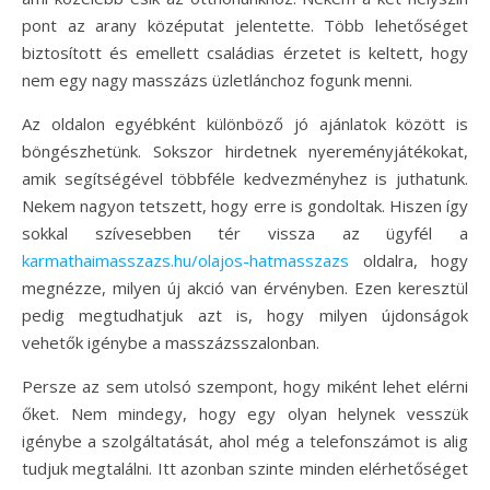
pont az arany középutat jelentette. Több lehetőséget
biztosított és emellett családias érzetet is keltett, hogy
nem egy nagy masszázs üzletlánchoz fogunk menni.
Az oldalon egyébként különböző jó ajánlatok között is
böngészhetünk. Sokszor hirdetnek nyereményjátékokat,
amik segítségével többféle kedvezményhez is juthatunk.
Nekem nagyon tetszett, hogy erre is gondoltak. Hiszen így
sokkal szívesebben tér vissza az ügyfél a
karmathaimasszazs.hu/olajos-hatmasszazs
oldalra, hogy
megnézze, milyen új akció van érvényben. Ezen keresztül
pedig megtudhatjuk azt is, hogy milyen újdonságok
vehetők igénybe a masszázsszalonban.
Persze az sem utolsó szempont, hogy miként lehet elérni
őket. Nem mindegy, hogy egy olyan helynek vesszük
igénybe a szolgáltatását, ahol még a telefonszámot is alig
tudjuk megtalálni. Itt azonban szinte minden elérhetőséget