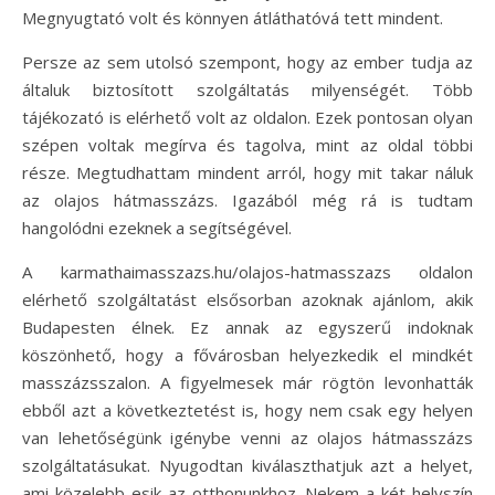
Megnyugtató volt és könnyen átláthatóvá tett mindent.
Persze az sem utolsó szempont, hogy az ember tudja az
általuk biztosított szolgáltatás milyenségét. Több
tájékozató is elérhető volt az oldalon. Ezek pontosan olyan
szépen voltak megírva és tagolva, mint az oldal többi
része. Megtudhattam mindent arról, hogy mit takar náluk
az olajos hátmasszázs. Igazából még rá is tudtam
hangolódni ezeknek a segítségével.
A karmathaimasszazs.hu/olajos-hatmasszazs oldalon
elérhető szolgáltatást elsősorban azoknak ajánlom, akik
Budapesten élnek. Ez annak az egyszerű indoknak
köszönhető, hogy a fővárosban helyezkedik el mindkét
masszázsszalon. A figyelmesek már rögtön levonhatták
ebből azt a következtetést is, hogy nem csak egy helyen
van lehetőségünk igénybe venni az olajos hátmasszázs
szolgáltatásukat. Nyugodtan kiválaszthatjuk azt a helyet,
ami közelebb esik az otthonunkhoz. Nekem a két helyszín