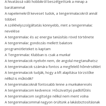
A hivatássá váló hobbikról beszélgettünk a minap a
barátaimmal
A napelemekről keveset tudok, a tengerimalacokról annál
többet
A székhelyszolgáltatás könnyebb, mint a tengerimalac
nevelése
A tengerimalac és az energia tanúsítás rövid története
A tengerimalac gondozás mellett balatoni
programötleteket is kaptam
A Tengerimalac Klubban is csak a munka!
A tengerimalacok nyelvén nem, de angolul megtanulhatsz
A tengerimalacok számára fontos a megfelelő hőmérséklet
A tengerimalacok tudják, hogy a kft alapítása törzstőke
nélkül is működik?
A tengerimalacoknál fontosabb lenne a munkakeresés
A tengerimalacom kedvence: Hőszivattyú padlófűtés
A tengerimalacom segítsége nélkül nem ment volna
A tengerimalacommal nagyon örültünk a lakásbiztosításnak