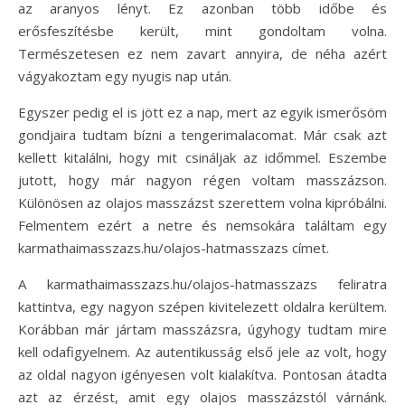
az aranyos lényt. Ez azonban több időbe és
erősfeszítésbe került, mint gondoltam volna.
Természetesen ez nem zavart annyira, de néha azért
vágyakoztam egy nyugis nap után.
Egyszer pedig el is jött ez a nap, mert az egyik ismerősöm
gondjaira tudtam bízni a tengerimalacomat. Már csak azt
kellett kitalálni, hogy mit csináljak az időmmel. Eszembe
jutott, hogy már nagyon régen voltam masszázson.
Különösen az olajos masszázst szerettem volna kipróbálni.
Felmentem ezért a netre és nemsokára találtam egy
karmathaimasszazs.hu/olajos-hatmasszazs címet.
A karmathaimasszazs.hu/olajos-hatmasszazs feliratra
kattintva, egy nagyon szépen kivitelezett oldalra kerültem.
Korábban már jártam masszázsra, úgyhogy tudtam mire
kell odafigyelnem. Az autentikusság első jele az volt, hogy
az oldal nagyon igényesen volt kialakítva. Pontosan átadta
azt az érzést, amit egy olajos masszázstól várnánk.