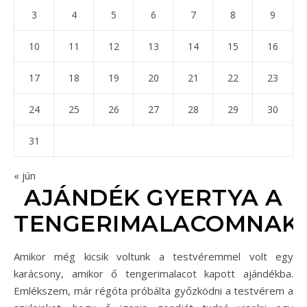
3
4
5
6
7
8
9
10
11
12
13
14
15
16
17
18
19
20
21
22
23
24
25
26
27
28
29
30
31
« jún
AJÁNDÉK GYERTYA A
TENGERIMALACOMNAK
Amikor még kicsik voltunk a testvéremmel volt egy
karácsony, amikor ő tengerimalacot kapott ajándékba.
Emlékszem, már régóta próbálta győzködni a testvérem a