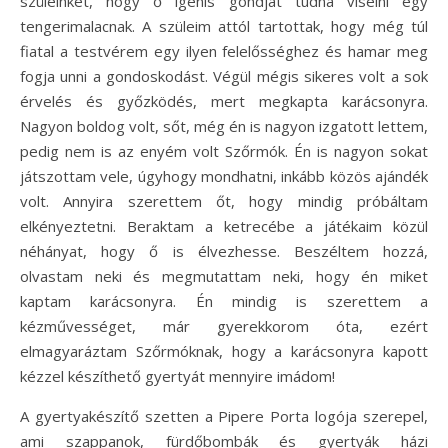
szüleinket, hogy ő igenis gondját tudná viselni egy
tengerimalacnak. A szüleim attól tartottak, hogy még túl
fiatal a testvérem egy ilyen felelősséghez és hamar meg
fogja unni a gondoskodást. Végül mégis sikeres volt a sok
érvelés és győzködés, mert megkapta karácsonyra.
Nagyon boldog volt, sőt, még én is nagyon izgatott lettem,
pedig nem is az enyém volt Szőrmók. Én is nagyon sokat
játszottam vele, úgyhogy mondhatni, inkább közös ajándék
volt. Annyira szerettem őt, hogy mindig próbáltam
elkényeztetni. Beraktam a ketrecébe a játékaim közül
néhányat, hogy ő is élvezhesse. Beszéltem hozzá,
olvastam neki és megmutattam neki, hogy én miket
kaptam karácsonyra. Én mindig is szerettem a
kézművességet, már gyerekkorom óta, ezért
elmagyaráztam Szőrmóknak, hogy a karácsonyra kapott
kézzel készíthető gyertyát mennyire imádom!
A gyertyakészítő szetten a Pipere Porta logója szerepel,
ami szappanok, fürdőbombák és gyertyák házi