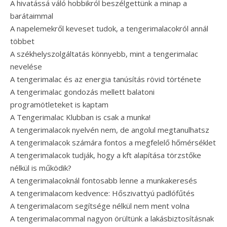
A hivatássá váló hobbikról beszélgettünk a minap a
barátaimmal
A napelemekről keveset tudok, a tengerimalacokról annál
többet
A székhelyszolgáltatás könnyebb, mint a tengerimalac
nevelése
A tengerimalac és az energia tanúsítás rövid története
A tengerimalac gondozás mellett balatoni
programötleteket is kaptam
A Tengerimalac Klubban is csak a munka!
A tengerimalacok nyelvén nem, de angolul megtanulhatsz
A tengerimalacok számára fontos a megfelelő hőmérséklet
A tengerimalacok tudják, hogy a kft alapítása törzstőke
nélkül is működik?
A tengerimalacoknál fontosabb lenne a munkakeresés
A tengerimalacom kedvence: Hőszivattyú padlófűtés
A tengerimalacom segítsége nélkül nem ment volna
A tengerimalacommal nagyon örültünk a lakásbiztosításnak