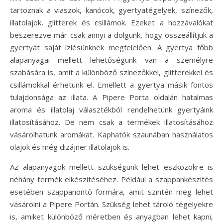
tartoznak a viaszok, kanócok, gyertyatégelyek, színezők,
illatolajok, glitterek és csillámok. Ezeket a hozzávalókat
beszerezve már csak annyi a dolgunk, hogy összeállítjuk a
gyertyát saját ízlésünknek megfelelően. A gyertya főbb
alapanyagai mellett lehetőségünk van a személyre
szabására is, amit a különböző színezőkkel, glitterekkel és
csillámokkal érhetünk el. Emellett a gyertya másik fontos
tulajdonsága az illata. A Pipere Porta oldalán hatalmas
aroma és illatolaj választékból rendelhetünk gyertyáink
illatosításához. De nem csak a termékek illatosításához
vásárolhatunk aromákat. Kaphatók szaunában használatos
olajok és még dizájner illatolajok is.
Az alapanyagok mellett szükségünk lehet eszközökre is
néhány termék elkészítéséhez. Például a szappankészítés
esetében szappanöntő formára, amit szintén meg lehet
vásárolni a Pipere Portán. Szükség lehet tároló tégelyekre
is, amiket különböző méretben és anyagban lehet kapni,