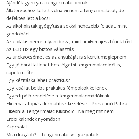
Ajándék gyertya a tengerimalacomnak
Állatorvoshoz kellett volna vinnem a tengerimalacot, de
defektes lett a kocsi
Az alkoholisták gyógyítása sokkal nehezebb feladat, mint
gondolnád
Az epilálás nem is olyan durva, mint amilyen ijesztőnek tűnt
Az LCD Fix egy biztos választás
Az unokaöcsémet és az anyukáját is sikerült meglepnem
Egy jó baráttal lehet beszélgetni tengerimalacokról is,
napelemről is
Egy kézitáska lehet praktikus?
Egy kisállat boltba praktikus fémpolcok kellenek
Egyedi póló rendelése a tengerimalacimádóknak
Ekcema, atopiás dermatitisz kezelése - Prevenció Patika
Elkésni a Tengerimalac Klubból? - Na még mit nem!
Erdei kalandok nyomában
Kapcsolat
Mi a drágább? - Tengerimalac vs. gázpalack