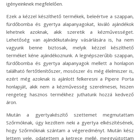
igényeinknek megfelelően.
Ezek a kézzel készíthető termékek, beleértve a szappan,
fürdőbomba és gyertya alapanyagokat, kiváló ajándékok
lehetnek azoknak, akik szeretik a kézművességet.
Lehetőség van ajándékutalvány vásárlására is, ha nem
vagyunk benne biztosak, melyik kézzel készíthető
terméket kéne ajándékoznunk. A legnépszerűbb szappan,
fürdőbomba és gyertya alapanyagok mellett a honlapon
található fertőtlenítőszer, mosószer és még élelmiszer is,
ezért még azoknak is ajánlott felkeresni a Pipere Porta
honlapját, akik nem a kézművesség szerelmesei, hiszen
rengeteg hasznos termékhez juthatunk hozzá kedvező
áron.
Miután a gyertyakészítő szettemet megmutattam
Szőrmóknak, úgy kezdtem neki a gyertya elkészítésének,
hogy Szőrmóknak szántam a végeredményt. Miután kész
lettem vele, odatettem a ketrece mellé, meggyújtottam