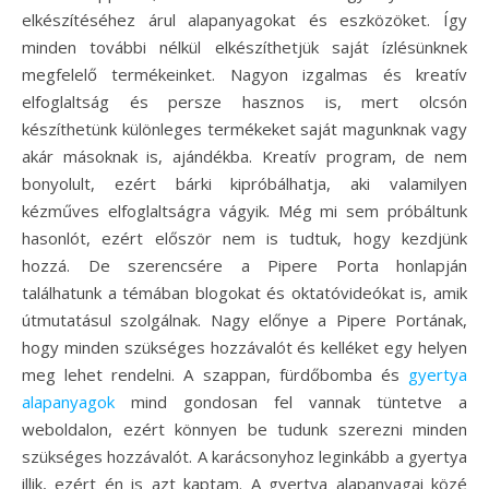
elkészítéséhez árul alapanyagokat és eszközöket. Így
minden további nélkül elkészíthetjük saját ízlésünknek
megfelelő termékeinket. Nagyon izgalmas és kreatív
elfoglaltság és persze hasznos is, mert olcsón
készíthetünk különleges termékeket saját magunknak vagy
akár másoknak is, ajándékba. Kreatív program, de nem
bonyolult, ezért bárki kipróbálhatja, aki valamilyen
kézműves elfoglaltságra vágyik. Még mi sem próbáltunk
hasonlót, ezért először nem is tudtuk, hogy kezdjünk
hozzá. De szerencsére a Pipere Porta honlapján
találhatunk a témában blogokat és oktatóvideókat is, amik
útmutatásul szolgálnak. Nagy előnye a Pipere Portának,
hogy minden szükséges hozzávalót és kelléket egy helyen
meg lehet rendelni. A szappan, fürdőbomba és
gyertya
alapanyagok
mind gondosan fel vannak tüntetve a
weboldalon, ezért könnyen be tudunk szerezni minden
szükséges hozzávalót. A karácsonyhoz leginkább a gyertya
illik, ezért én is azt kaptam. A gyertya alapanyagai közé