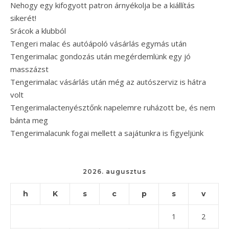
Nehogy egy kifogyott patron árnyékolja be a kiállítás
sikerét!
Srácok a klubból
Tengeri malac és autóápoló vásárlás egymás után
Tengerimalac gondozás után megérdemlünk egy jó
masszázst
Tengerimalac vásárlás után még az autószerviz is hátra
volt
Tengerimalactenyésztőnk napelemre ruházott be, és nem
bánta meg
Tengerimalacunk fogai mellett a sajátunkra is figyeljünk
2026. augusztus
h
K
s
c
p
s
v
1
2