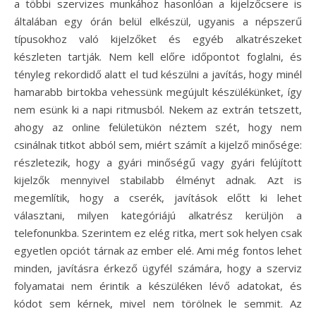
a többi szervizes munkához hasonlóan a kijelzőcsere is
általában egy órán belül elkészül, ugyanis a népszerű
típusokhoz való kijelzőket és egyéb alkatrészeket
készleten tartják. Nem kell előre időpontot foglalni, és
tényleg rekordidő alatt el tud készülni a javítás, hogy minél
hamarabb birtokba vehessünk megújult készülékünket, így
nem esünk ki a napi ritmusból. Nekem az extrán tetszett,
ahogy az online felületükön néztem szét, hogy nem
csinálnak titkot abból sem, miért számít a kijelző minősége:
részletezik, hogy a gyári minőségű vagy gyári felújított
kijelzők mennyivel stabilabb élményt adnak. Azt is
megemlítik, hogy a cserék, javítások előtt ki lehet
választani, milyen kategóriájú alkatrész kerüljön a
telefonunkba. Szerintem ez elég ritka, mert sok helyen csak
egyetlen opciót tárnak az ember elé. Ami még fontos lehet
minden, javításra érkező ügyfél számára, hogy a szerviz
folyamatai nem érintik a készüléken lévő adatokat, és
kódot sem kérnek, mivel nem törölnek le semmit. Az