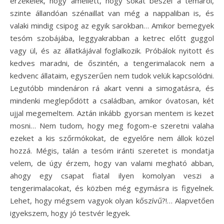
érzékelek, hogy amellett, hogy sokat beszél a témáról,
szinte állandóan szénaillat van még a nappaliban is, és
valaki mindig csipog az egyik sarokban… Amikor bemegyek
tesóm szobájába, leggyakrabban a ketrec előtt guggol
vagy ül, és az állatkájával foglalkozik. Próbálok nyitott és
kedves maradni, de őszintén, a tengerimalacok nem a
kedvenc állataim, egyszerűen nem tudok velük kapcsolódni.
Legutóbb mindenáron rá akart venni a simogatásra, és
mindenki meglepődött a családban, amikor óvatosan, két
ujjal megemeltem. Aztán inkább gyorsan mentem is kezet
mosni… Nem tudom, hogy meg fogom-e szeretni valaha
ezeket a kis szőrmókokat, de egyelőre nem állok közel
hozzá. Mégis, talán a tesóm iránti szeretet is mondatja
velem, de úgy érzem, hogy van valami megható abban,
ahogy egy csapat fiatal ilyen komolyan veszi a
tengerimalacokat, és közben még egymásra is figyelnek.
Lehet, hogy mégsem vagyok olyan kőszívű?!… Alapvetően
igyekszem, hogy jó testvér legyek.