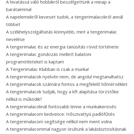
A hivatássá váló hobbikról beszélgettünk a minap a
barátaimmal
A napelemekről keveset tudok, a tengerimalacokról annál
többet
A székhelyszolgáltatás könnyebb, mint a tengerimalac
nevelése
A tengerimalac és az energia tanúsítás rövid története
A tengerimalac gondozás mellett balatoni
programötleteket is kaptam
A Tengerimalac Klubban is csak a munka!
A tengerimalacok nyelvén nem, de angolul megtanulhatsz
A tengerimalacok számára fontos a megfelelő hőmérséklet
A tengerimalacok tudják, hogy a kft alapítása törzstőke
nélkül is működik?
A tengerimalacoknál fontosabb lenne a munkakeresés
A tengerimalacom kedvence: Hőszivattyú padlófűtés
A tengerimalacom segítsége nélkül nem ment volna
A tengerimalacommal nagyon örültünk a lakásbiztosításnak