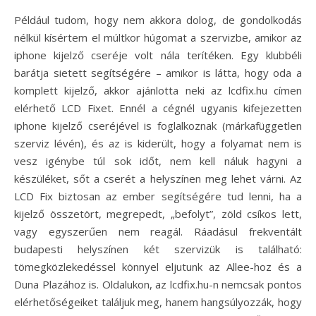
Például tudom, hogy nem akkora dolog, de gondolkodás
nélkül kísértem el múltkor húgomat a szervizbe, amikor az
iphone kijelző cseréje volt nála terítéken. Egy klubbéli
barátja sietett segítségére – amikor is látta, hogy oda a
komplett kijelző, akkor ajánlotta neki az lcdfix.hu címen
elérhető LCD Fixet. Ennél a cégnél ugyanis kifejezetten
iphone kijelző cseréjével is foglalkoznak (márkafüggetlen
szerviz lévén), és az is kiderült, hogy a folyamat nem is
vesz igénybe túl sok időt, nem kell náluk hagyni a
készüléket, sőt a cserét a helyszínen meg lehet várni. Az
LCD Fix biztosan az ember segítségére tud lenni, ha a
kijelző összetört, megrepedt, „befolyt”, zöld csíkos lett,
vagy egyszerűen nem reagál. Ráadásul frekventált
budapesti helyszínen két szervizük is található:
tömegközlekedéssel könnyel eljutunk az Allee-hoz és a
Duna Plazához is. Oldalukon, az lcdfix.hu-n nemcsak pontos
elérhetőségeiket találjuk meg, hanem hangsúlyozzák, hogy