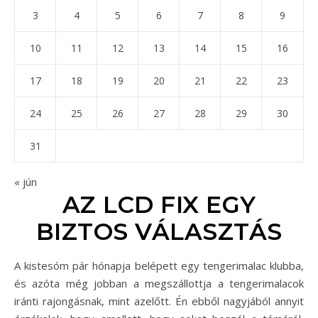
3
4
5
6
7
8
9
10
11
12
13
14
15
16
17
18
19
20
21
22
23
24
25
26
27
28
29
30
31
« jún
AZ LCD FIX EGY
BIZTOS VÁLASZTÁS
A kistesóm pár hónapja belépett egy tengerimalac klubba,
és azóta még jobban a megszállottja a tengerimalacok
iránti rajongásnak, mint azelőtt. Én ebből nagyjából annyit