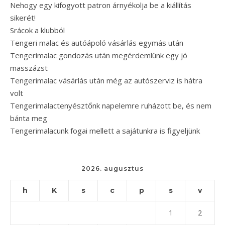
Nehogy egy kifogyott patron árnyékolja be a kiállítás
sikerét!
Srácok a klubból
Tengeri malac és autóápoló vásárlás egymás után
Tengerimalac gondozás után megérdemlünk egy jó
masszázst
Tengerimalac vásárlás után még az autószerviz is hátra
volt
Tengerimalactenyésztőnk napelemre ruházott be, és nem
bánta meg
Tengerimalacunk fogai mellett a sajátunkra is figyeljünk
2026. augusztus
h
K
s
c
p
s
v
1
2