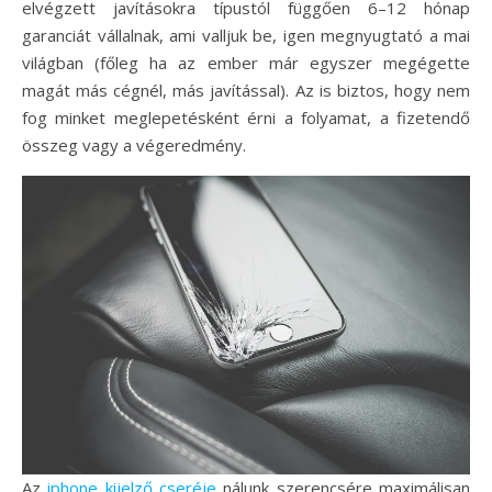
elvégzett javításokra típustól függően 6–12 hónap
garanciát vállalnak, ami valljuk be, igen megnyugtató a mai
világban (főleg ha az ember már egyszer megégette
magát más cégnél, más javítással). Az is biztos, hogy nem
fog minket meglepetésként érni a folyamat, a fizetendő
összeg vagy a végeredmény.
Az
iphone kijelző cseréje
nálunk szerencsére maximálisan