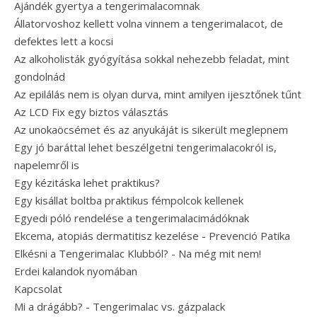
Ajándék gyertya a tengerimalacomnak
Állatorvoshoz kellett volna vinnem a tengerimalacot, de
defektes lett a kocsi
Az alkoholisták gyógyítása sokkal nehezebb feladat, mint
gondolnád
Az epilálás nem is olyan durva, mint amilyen ijesztőnek tűnt
Az LCD Fix egy biztos választás
Az unokaöcsémet és az anyukáját is sikerült meglepnem
Egy jó baráttal lehet beszélgetni tengerimalacokról is,
napelemről is
Egy kézitáska lehet praktikus?
Egy kisállat boltba praktikus fémpolcok kellenek
Egyedi póló rendelése a tengerimalacimádóknak
Ekcema, atopiás dermatitisz kezelése - Prevenció Patika
Elkésni a Tengerimalac Klubból? - Na még mit nem!
Erdei kalandok nyomában
Kapcsolat
Mi a drágább? - Tengerimalac vs. gázpalack