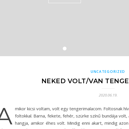
UNCATEGORIZED
NEKED VOLT/VAN TENG
2020.06.19.
A
mikor kicsi voltam, volt egy tengerimalacom. Foltosnak hív
foltokkal. Barna, fekete, fehér, szürke színű bundája volt, a
hangja, amikor éhes volt. Mindig enni akart, mindig azo