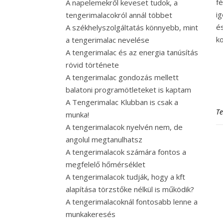
fé
A napelemekről keveset tudok, a
ig
tengerimalacokról annál többet
é
A székhelyszolgáltatás könnyebb, mint
ko
a tengerimalac nevelése
A tengerimalac és az energia tanúsítás
rövid története
A tengerimalac gondozás mellett
balatoni programötleteket is kaptam
A Tengerimalac Klubban is csak a
Te
munka!
A tengerimalacok nyelvén nem, de
angolul megtanulhatsz
A tengerimalacok számára fontos a
megfelelő hőmérséklet
A tengerimalacok tudják, hogy a kft
alapítása törzstőke nélkül is működik?
A tengerimalacoknál fontosabb lenne a
munkakeresés