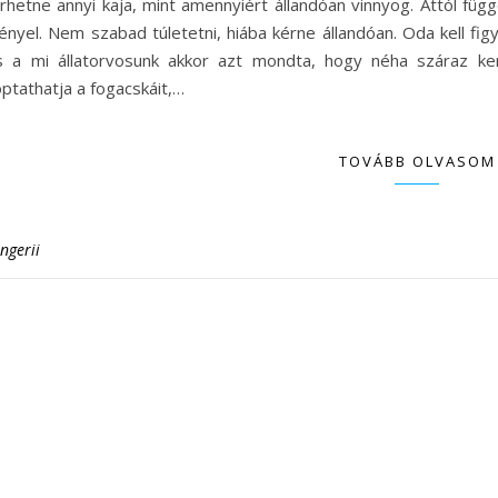
rhetne annyi kaja, mint amennyiért állandóan vinnyog. Attól függ
ényel. Nem szabad túletetni, hiába kérne állandóan. Oda kell fig
s a mi állatorvosunk akkor azt mondta, hogy néha száraz ke
ptathatja a fogacskáit,…
TOVÁBB OLVASOM
ngerii