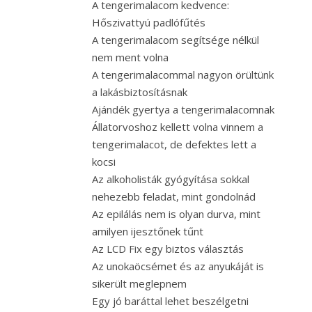
A tengerimalacom kedvence:
Hőszivattyú padlófűtés
A tengerimalacom segítsége nélkül
nem ment volna
A tengerimalacommal nagyon örültünk
a lakásbiztosításnak
Ajándék gyertya a tengerimalacomnak
Állatorvoshoz kellett volna vinnem a
tengerimalacot, de defektes lett a
kocsi
Az alkoholisták gyógyítása sokkal
nehezebb feladat, mint gondolnád
Az epilálás nem is olyan durva, mint
amilyen ijesztőnek tűnt
Az LCD Fix egy biztos választás
Az unokaöcsémet és az anyukáját is
sikerült meglepnem
Egy jó baráttal lehet beszélgetni