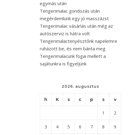
egymás után
Tengerimalac gondozás után
megérdemlünk egy jó masszázst
Tengerimalac vásárlás után még az
autószerviz is hátra volt
Tengerimalactenyésztőnk napelemre
ruházott be, és nem bánta meg
Tengerimalacunk fogai mellett a
sajátunkra is figyeljünk
2026. augusztus
h
K
s
c
p
s
v
1
2
3
4
5
6
7
8
9