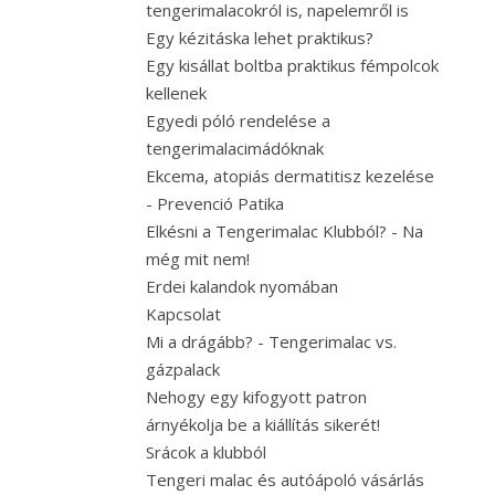
tengerimalacokról is, napelemről is
Egy kézitáska lehet praktikus?
Egy kisállat boltba praktikus fémpolcok
kellenek
Egyedi póló rendelése a
tengerimalacimádóknak
Ekcema, atopiás dermatitisz kezelése
- Prevenció Patika
Elkésni a Tengerimalac Klubból? - Na
még mit nem!
Erdei kalandok nyomában
Kapcsolat
Mi a drágább? - Tengerimalac vs.
gázpalack
Nehogy egy kifogyott patron
árnyékolja be a kiállítás sikerét!
Srácok a klubból
Tengeri malac és autóápoló vásárlás