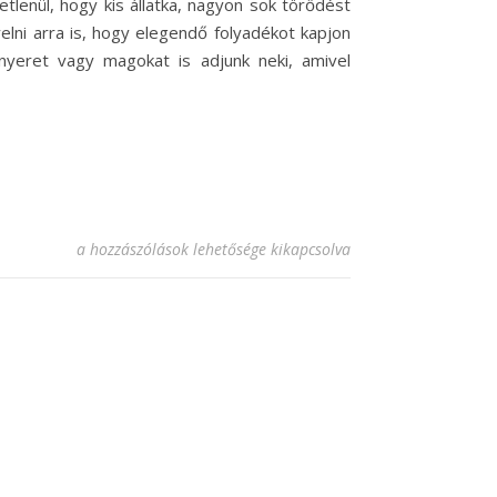
etlenül, hogy kis állatka, nagyon sok törődést
yelni arra is, hogy elegendő folyadékot kapjon
nyeret vagy magokat is adjunk neki, amivel
Neked volt/van tengerimalacod? bejegyzéshez
a hozzászólások lehetősége kikapcsolva